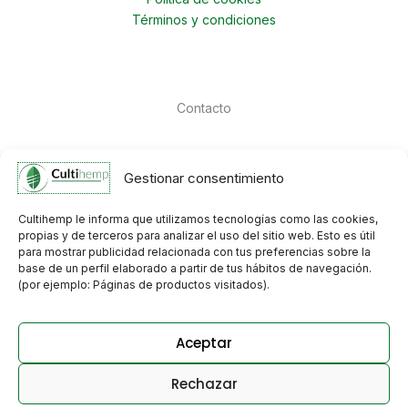
Términos y condiciones
Contacto
C. Cam. Empedrado, 25-27, 41900 Camas, Sevilla
Gestionar consentimiento
info@cultihemp.com
640 83 49 07 — 601 54 43 00
Cultihemp le informa que utilizamos tecnologías como las cookies,
propias y de terceros para analizar el uso del sitio web. Esto es útil
para mostrar publicidad relacionada con tus preferencias sobre la
base de un perfil elaborado a partir de tus hábitos de navegación.
(por ejemplo: Páginas de productos visitados).
© 2026 cultihemp.com | Diseñado por Cultihemp
Aceptar
CULTIHEMP DISTRIBUCIONES
Rechazar